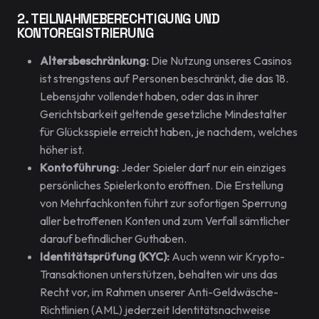
2. TEILNAHMEBERECHTIGUNG UND
KONTOREGISTRIERUNG
Altersbeschränkung:
Die Nutzung unseres Casinos
ist strengstens auf Personen beschränkt, die das 18.
Lebensjahr vollendet haben, oder das in ihrer
Gerichtsbarkeit geltende gesetzliche Mindestalter
für Glücksspiele erreicht haben, je nachdem, welches
höher ist.
Kontoführung:
Jeder Spieler darf nur ein einziges
persönliches Spielerkonto eröffnen. Die Erstellung
von Mehrfachkonten führt zur sofortigen Sperrung
aller betroffenen Konten und zum Verfall sämtlicher
darauf befindlicher Guthaben.
Identitätsprüfung (KYC):
Auch wenn wir Krypto-
Transaktionen unterstützen, behalten wir uns das
Recht vor, im Rahmen unserer Anti-Geldwäsche-
Richtlinien (AML) jederzeit Identitätsnachweise