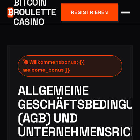
BITCOIN
₿
ROULETTE
REGISTRIEREN
CASINO
🚀 Willkommensbonus: {{
welcome_bonus }}
ALLGEMEINE
GESCHÄFTSBEDINGU
(AGB) UND
UNTERNEHMENSRICHT