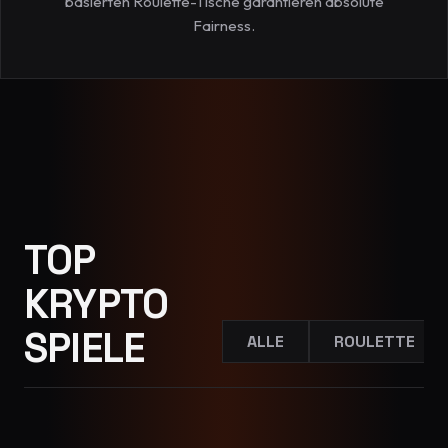
basierten Roulette-Tische garantieren absolute
Fairness.
TOP
KRYPTO
SPIELE
ALLE
ROULETTE