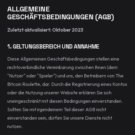
ALLGEMEINE
GESCHÄFTSBEDINGUNGEN (AGB)
Zuletzt aktualisiert: Oktober 2023
1. GELTUNGSBEREICH UND ANNAHME
Diese Allgemeinen Geschäftsbedingungen stellen eine
rechtsverbindliche Vereinbarung zwischen Ihnen (dem
"Nutzer" oder "Spieler") und uns, den Betreibern von The
Bitcoin Roulette, dar. Durch die Registrierung eines Kontos
oder die Nutzung unserer Website erklären Sie sich
uneingeschränkt mit diesen Bedingungen einverstanden.
Sollten Sie mit irgendeinem Teil dieser AGB nicht
einverstanden sein, dürfen Sie unsere Dienste nicht
nutzen.