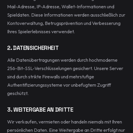
Mail-Adresse, IP-Adresse, Wallet-Informationen und
Spieldaten. Diese Informationen werden ausschließlich zur
Kontoverwaltung, Betrugsprävention und Verbesserung
Ihres Spielerlebnisses verwendet.
2. DATENSICHERHEIT
Alle Datenübertragungen werden durch hochmoderne
256-Bit-SSL-Verschlüsselungen gesichert. Unsere Server
sind durch strikte Firewalls und mehrstufige
Authentifizierungssysteme vor unbefugtem Zugriff
geschützt.
3. WEITERGABE AN DRITTE
Wir verkaufen, vermieten oder handeln niemals mit Ihren
persönlichen Daten. Eine Weitergabe an Dritte erfolgt nur