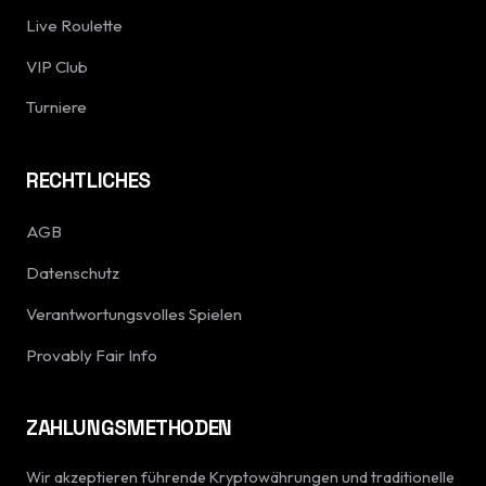
Live Roulette
VIP Club
Turniere
RECHTLICHES
AGB
Datenschutz
Verantwortungsvolles Spielen
Provably Fair Info
ZAHLUNGSMETHODEN
Wir akzeptieren führende Kryptowährungen und traditionelle