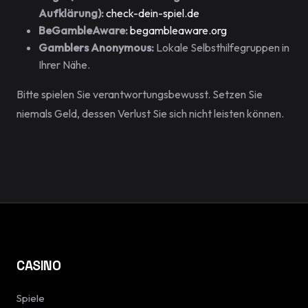
Aufklärung):
check-dein-spiel.de
BeGambleAware:
begambleaware.org
Gamblers Anonymous:
Lokale Selbsthilfegruppen in
Ihrer Nähe.
Bitte spielen Sie verantwortungsbewusst. Setzen Sie
niemals Geld, dessen Verlust Sie sich nicht leisten können.
CASINO
Spiele