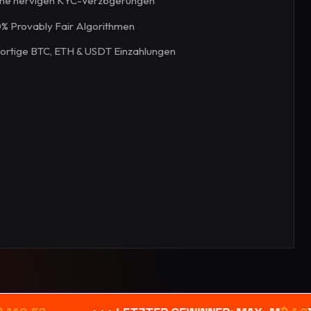
ine nervigen KYC-Verzögerungen
% Provably Fair Algorithmen
ortige BTC, ETH & USDT Einzahlungen