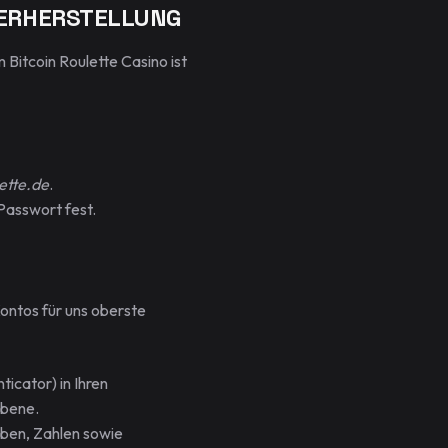
DERHERSTELLUNG
 Bitcoin Roulette Casino ist
ette.de
.
 Passwort fest.
ontos für uns oberste
icator) in Ihren
ebene.
aben, Zahlen sowie