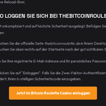
ve Reload-Boni.
SO LOGGEN SIE SICH BEI THEBITCOINROUL
 unkompliziert und auf höchste Sicherheit ausgelegt. Befolgen Sie
en:
hen Sie die offizielle Seite
thebitcoinroulette.de
in Ihrem Deskto
chen Sie oben rechts auf der Startseite nach der gut sichtbaren 
 Sie Ihre registrierte E-Mail-Adresse und Ihr persönliches Passwo
icken Sie auf "Einloggen". Falls Sie die Zwei-Faktor-Authentifizie
ert, Ihren 6-stelligen Sicherheitscode einzugeben.
Jetzt im Bitcoin Roulette Casino einloggen