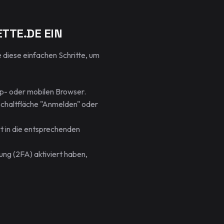
ETTE.DE EIN
 diese einfachen Schritte, um
p- oder mobilen Browser.
Schaltfläche "Anmelden" oder
rt in die entsprechenden
rung (2FA) aktiviert haben,