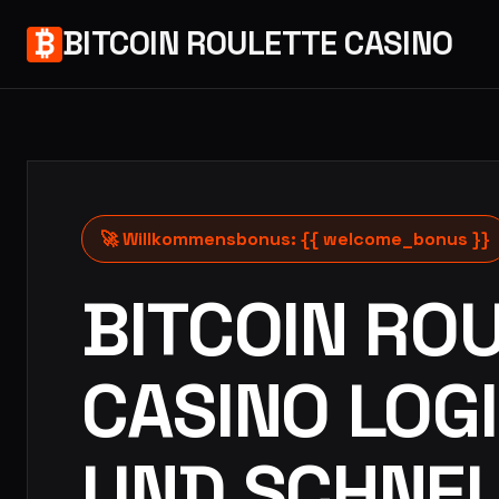
₿
BITCOIN ROULETTE CASINO
🚀 Willkommensbonus: {{ welcome_bonus }}
BITCOIN RO
CASINO LOGI
UND SCHNEL