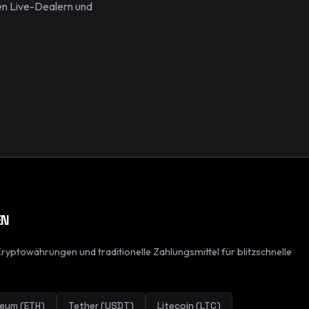
ren Live-Dealern und
EN
ryptowährungen und traditionelle Zahlungsmittel für blitzschnelle
reum (ETH)
Tether (USDT)
Litecoin (LTC)