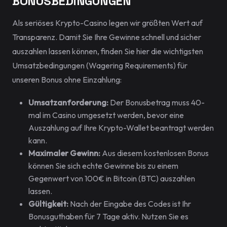
BONUSBEDINGUNGEN
Als seriöses Krypto-Casino legen wir größten Wert auf
Transparenz. Damit Sie Ihre Gewinne schnell und sicher
auszahlen lassen können, finden Sie hier die wichtigsten
Umsatzbedingungen (Wagering Requirements) für
unseren Bonus ohne Einzahlung:
Umsatzanforderung:
Der Bonusbetrag muss 40-
mal im Casino umgesetzt werden, bevor eine
Auszahlung auf Ihre Krypto-Wallet beantragt werden
kann.
Maximaler Gewinn:
Aus diesem kostenlosen Bonus
können Sie sich echte Gewinne bis zu einem
Gegenwert von 100€ in Bitcoin (BTC) auszahlen
lassen.
Gültigkeit:
Nach der Eingabe des Codes ist Ihr
Bonusguthaben für 7 Tage aktiv. Nutzen Sie es