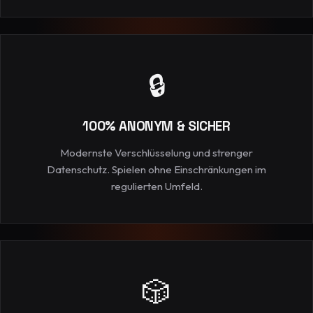
🔒
100% ANONYM & SICHER
Modernste Verschlüsselung und strenger
Datenschutz. Spielen ohne Einschränkungen im
regulierten Umfeld.
🎲