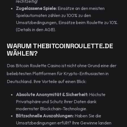
rechtzeitig!
Zugelassene Spiele:
Einsätze an den meisten
Spielautomaten zählen zu 100% zu den
Umsatzbedingungen, Einsätze beim Roulette zu 10%.
(Details in den AGB).
WARUM THEBITCOINROULETTE.DE
WÄHLEN?
Das Bitcoin Roulette Casino ist nicht ohne Grund eine der
beliebtesten Plattformen für Krypto-Enthusiasten in
Deutschland. Ihre Vorteile auf einen Blick:
Absolute Anonymität & Sicherheit:
Höchste
Privatsphäre und Schutz Ihrer Daten dank
modernster Blockchain-Technologie.
Blitzschnelle Auszahlungen:
Haben Sie die
Umsatzbedingungen erfüllt? Ihre Gewinne landen